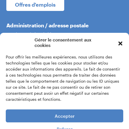
Offres d'emplois
Administration / adresse postale
Boulevard du Théâtre 5
Gérer le consentement aux
1204 Genève
cookies
Pour offrir les meilleures expériences, nous utilisons des
+41 22 319 60 60
technologies telles que les cookies pour stocker et/ou
accéder aux informations des appareils. Le fait de consentir
à ces technologies nous permettra de traiter des données
Écrivez-nous
telles que le comportement de navigation ou les ID uniques
sur ce site. Le fait de ne pas consentir ou de retirer son
consentement peut avoir un effet négatif sur certaines
Accès intranet
caractéristiques et fonctions.
Accepter
Refuser