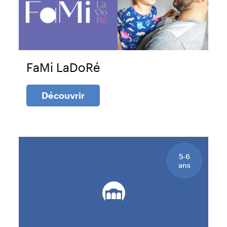
FaMi LaDoRé
Découvrir
5-6
ans