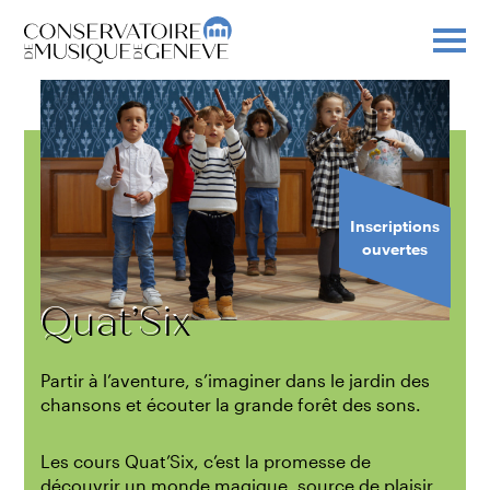
Inscriptions
ouvertes
Quat’Six
Partir à l’aventure, s’imaginer dans le jardin des
chansons et écouter la grande forêt des sons.
Les cours Quat’Six, c’est la promesse de
découvrir un monde magique, source de plaisir,