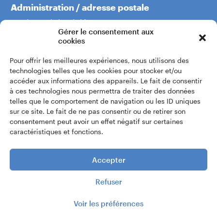
Administration / adresse postale
Boulevard du Théâtre 5
Gérer le consentement aux
1204 Genève
cookies
Pour offrir les meilleures expériences, nous utilisons des
+41 22 319 60 60
technologies telles que les cookies pour stocker et/ou
accéder aux informations des appareils. Le fait de consentir
à ces technologies nous permettra de traiter des données
Écrivez-nous
telles que le comportement de navigation ou les ID uniques
sur ce site. Le fait de ne pas consentir ou de retirer son
consentement peut avoir un effet négatif sur certaines
Accès intranet
caractéristiques et fonctions.
Accepter
Refuser
Voir les préférences
© 2026 |
Conservatoire de musique de Genève