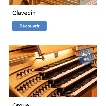
Clavecin
Découvrir
dès 7
ans
Orgue