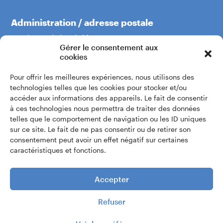
Administration / adresse postale
Boulevard du Théâtre 5
Gérer le consentement aux
1204 Genève
cookies
Pour offrir les meilleures expériences, nous utilisons des
+41 22 319 60 60
technologies telles que les cookies pour stocker et/ou
accéder aux informations des appareils. Le fait de consentir
à ces technologies nous permettra de traiter des données
Écrivez-nous
telles que le comportement de navigation ou les ID uniques
sur ce site. Le fait de ne pas consentir ou de retirer son
consentement peut avoir un effet négatif sur certaines
Accès intranet
caractéristiques et fonctions.
Accepter
Refuser