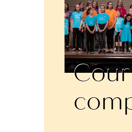
Cour
comp