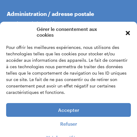
Administration / adresse postale
Boulevard du Théâtre 5
Gérer le consentement aux
1204 Genève
cookies
Pour offrir les meilleures expériences, nous utilisons des
+41 22 319 60 60
technologies telles que les cookies pour stocker et/ou
accéder aux informations des appareils. Le fait de consentir
à ces technologies nous permettra de traiter des données
Écrivez-nous
telles que le comportement de navigation ou les ID uniques
sur ce site. Le fait de ne pas consentir ou de retirer son
consentement peut avoir un effet négatif sur certaines
Accès intranet
caractéristiques et fonctions.
Accepter
Refuser