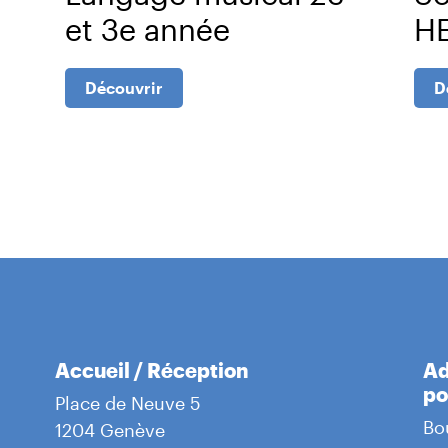
et 3e année
H
Découvrir
D
Accueil / Réception
Ad
po
Place de Neuve 5
Bo
1204 Genève