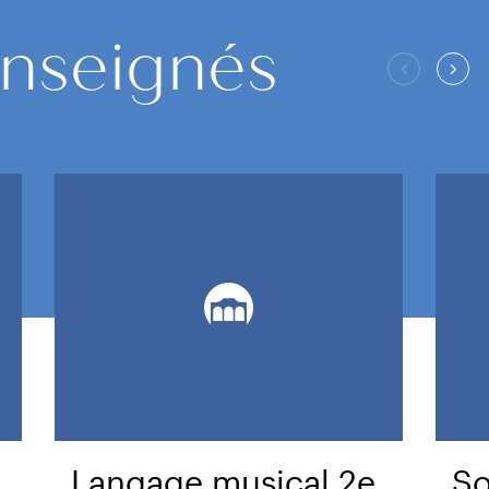
nseignés
Langage musical 2e
So