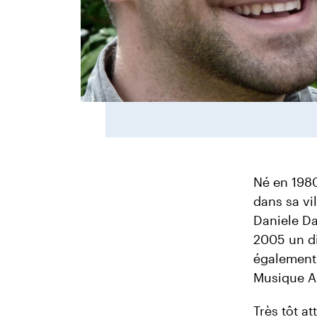
Né en 1980
dans sa vi
Daniele Da
2005 un dip
également 
Musique A
Très tôt at