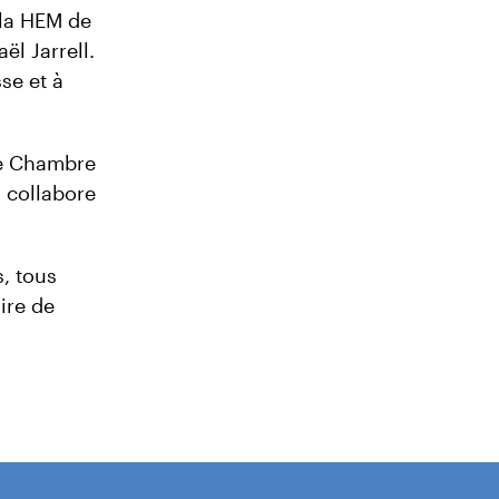
 la HEM de
ël Jarrell.
se et à
 de Chambre
 collabore
s, tous
ire de