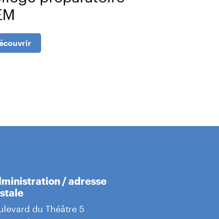
EM
Découvrir
écouvrir
ministration / adresse
stale
ulevard du Théâtre 5