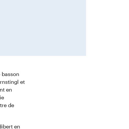
e basson
rnstingl et
nt en
ie
tre de
dibert en