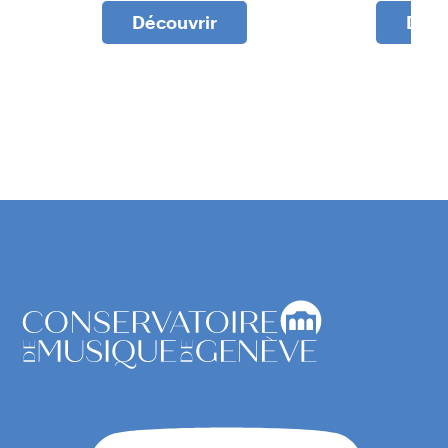
Découvrir
Déco