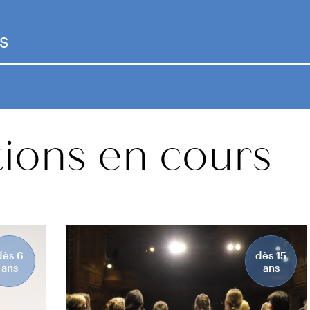
tions en cours
dès 6
dès 15
ans
ans