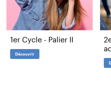
1er Cycle - Palier II
2e
a
Découvrir