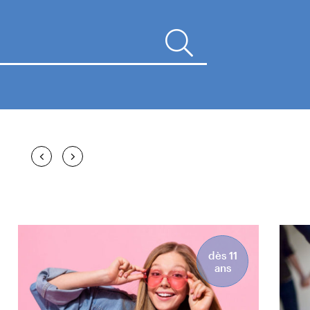
dès 11
ans