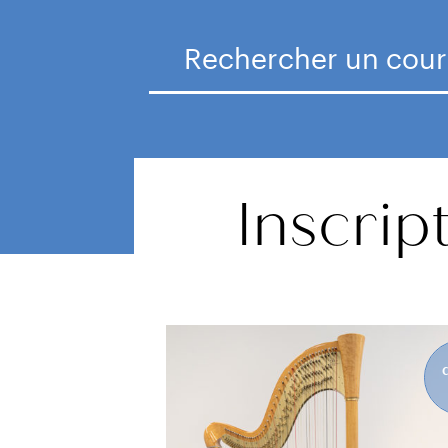
Inscrip
dès 4
ans