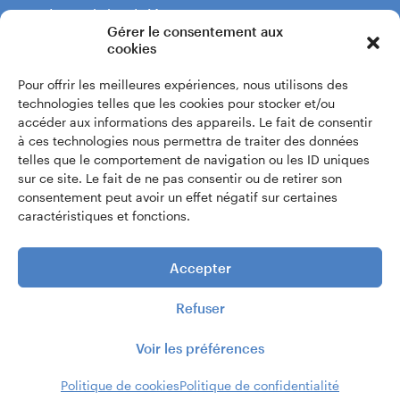
Boulevard du Théâtre 5
Gérer le consentement aux
1204 Genève
Meyrin
cookies
Rue des Vernes 20
Pour offrir les meilleures expériences, nous utilisons des
+41 22 319 60 60
1217 Meyrin
technologies telles que les cookies pour stocker et/ou
accéder aux informations des appareils. Le fait de consentir
Itinéraire
à ces technologies nous permettra de traiter des données
Écrivez-nous
telles que le comportement de navigation ou les ID uniques
Onex - Ecole du Bosson
sur ce site. Le fait de ne pas consentir ou de retirer son
consentement peut avoir un effet négatif sur certaines
Accès intranet
Chemin François-Chavaz 62
caractéristiques et fonctions.
1213 Onex
Itinéraire
Accepter
Puplinge - Salle de musique
Refuser
Rue de Graman 66
Voir les préférences
© 2026 |
Conservatoire de musique de Genève
1241 Puplinge
Itinéraire
Politique de cookies
Politique de confidentialité
Réalisé par
troisdeuxun.ch