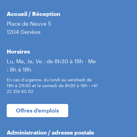
Itinéraire
Accueil / Réception
Genève Ville - Ecole des Grottes
Place de Neuve 5
1204 Genève
Rue Jean-Robert-Chouet 8
1202 Genève
Itinéraire
Horaires
Lu, Ma, Je, Ve : de 8h30 à 18h - Me
Grand-Saconnex - Espace Pom
: 8h à 18h
Rue Sonnex 2
En cas d’urgence, du lundi au vendredi de
1218 Le Grand-Saconnex
18h à 21h30 et le samedi de 8h30 à 18h : +41
Itinéraire
22 319 60 62
Chêne-Bougeries - Ecole de Grange-Canal
Offres d'emplois
Route de Chêne 78
1224 Chêne-Bougeries
Administration / adresse postale
Itinéraire