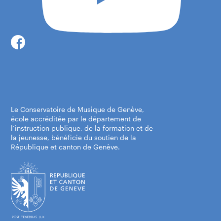
Carouge - Centre Musical Robert-Dunand
Le Conservatoire de Musique de Genève,
école accréditée par le département de
Rue du Marché 9
l’instruction publique, de la formation et de
la jeunesse, bénéficie du soutien de la
1227 Carouge
République et canton de Genève.
Itinéraire
Genève ville - Ecole Cayla
Chemin William-Lescaze 12
1203 Genève