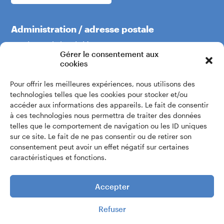
Administration / adresse postale
Boulevard du Théâtre 5
Gérer le consentement aux
1204 Genève
cookies
Pour offrir les meilleures expériences, nous utilisons des
+41 22 319 60 60
technologies telles que les cookies pour stocker et/ou
accéder aux informations des appareils. Le fait de consentir
à ces technologies nous permettra de traiter des données
Écrivez-nous
telles que le comportement de navigation ou les ID uniques
sur ce site. Le fait de ne pas consentir ou de retirer son
consentement peut avoir un effet négatif sur certaines
Accès intranet
caractéristiques et fonctions.
Accepter
Refuser