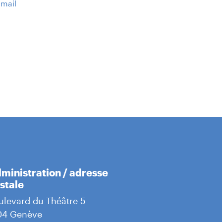
 mail
ministration / adresse
stale
ulevard du Théâtre 5
04 Genève