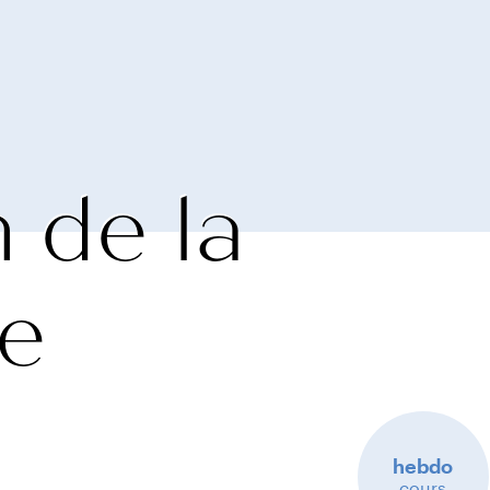
 de la
re
hebdo
cours