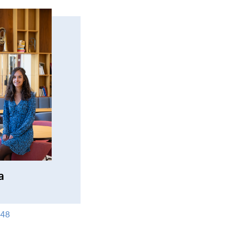
a
 48