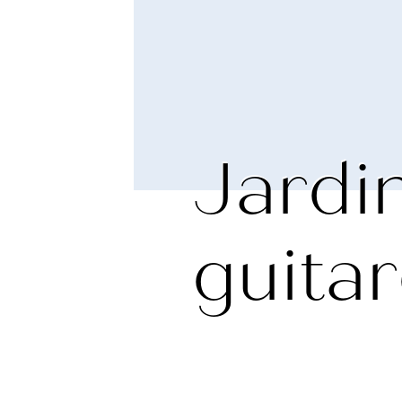
Jardin
guita