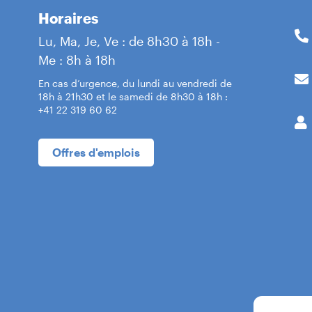
Horaires
Lu, Ma, Je, Ve : de 8h30 à 18h -
Me : 8h à 18h
En cas d’urgence, du lundi au vendredi de
18h à 21h30 et le samedi de 8h30 à 18h :
+41 22 319 60 62
Offres d'emplois
tre-ville - Bd du
âtre 5
Bd du Théâtre 5
1204 Genève
Itinéraire