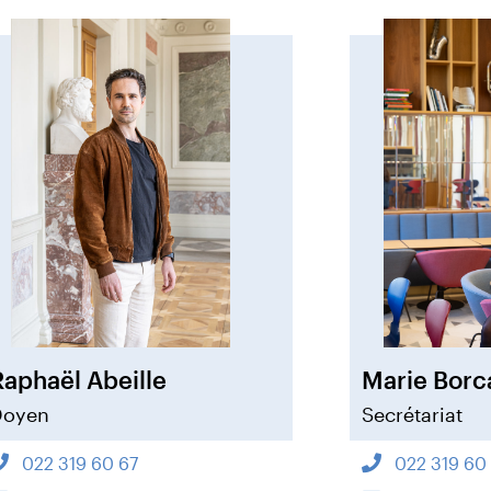
Raphaël Abeille
Marie Borc
Doyen
Secrétariat
022 319 60 67
022 319 60