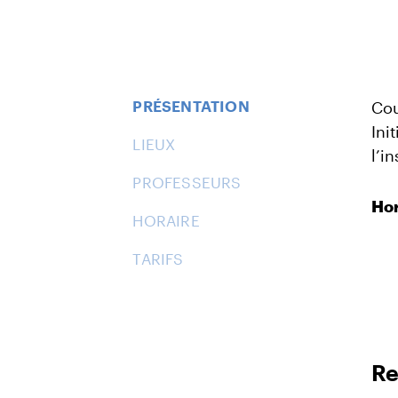
PRÉSENTATION
Cou
Ini
LIEUX
l’i
PROFESSEURS
Hor
HORAIRE
TARIFS
Re