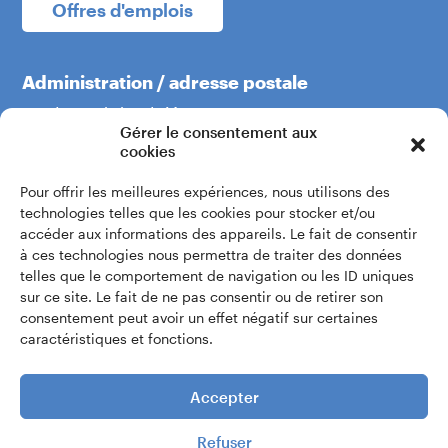
Offres d'emplois
Administration / adresse postale
Boulevard du Théâtre 5
Gérer le consentement aux
1204 Genève
cookies
Pour offrir les meilleures expériences, nous utilisons des
+41 22 319 60 60
technologies telles que les cookies pour stocker et/ou
accéder aux informations des appareils. Le fait de consentir
à ces technologies nous permettra de traiter des données
Écrivez-nous
telles que le comportement de navigation ou les ID uniques
sur ce site. Le fait de ne pas consentir ou de retirer son
consentement peut avoir un effet négatif sur certaines
Accès intranet
caractéristiques et fonctions.
Accepter
Refuser