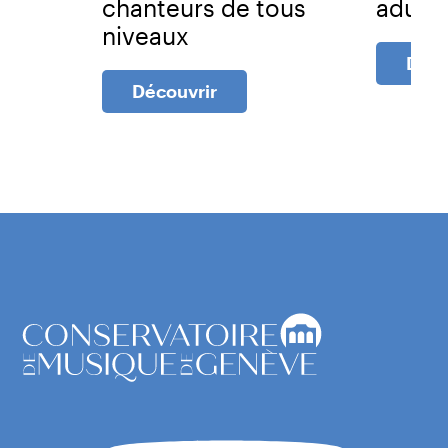
chanteurs de tous
adulte
niveaux
Déco
Découvrir