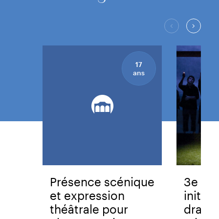
17
ans
Présence scénique
3e Cyc
et expression
initiat
théâtrale pour
drama