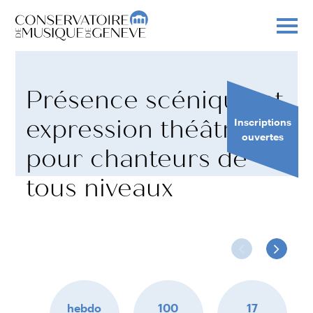
Présence scénique et
expression théâtrale
Inscriptions
ouvertes
pour chanteurs de
tous niveaux
hebdo
100
17