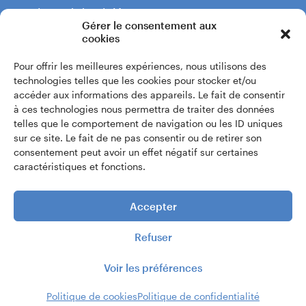
Boulevard du Théâtre 5
Gérer le consentement aux
1204 Genève
cookies
Pour offrir les meilleures expériences, nous utilisons des
+41 22 319 60 60
technologies telles que les cookies pour stocker et/ou
accéder aux informations des appareils. Le fait de consentir
à ces technologies nous permettra de traiter des données
Écrivez-nous
telles que le comportement de navigation ou les ID uniques
sur ce site. Le fait de ne pas consentir ou de retirer son
consentement peut avoir un effet négatif sur certaines
Accès intranet
caractéristiques et fonctions.
Accepter
Refuser
Voir les préférences
© 2026 |
Conservatoire de musique de Genève
Politique de cookies
Politique de confidentialité
Réalisé par
troisdeuxun.ch