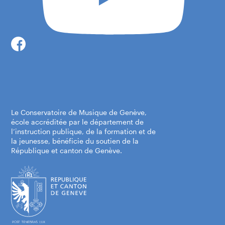
Centre-ville, Diorama
Le Conservatoire de Musique de Genève,
école accréditée par le département de
Rue du Diorama 4
l’instruction publique, de la formation et de
la jeunesse, bénéficie du soutien de la
1204 Genève
République et canton de Genève.
Itinéraire