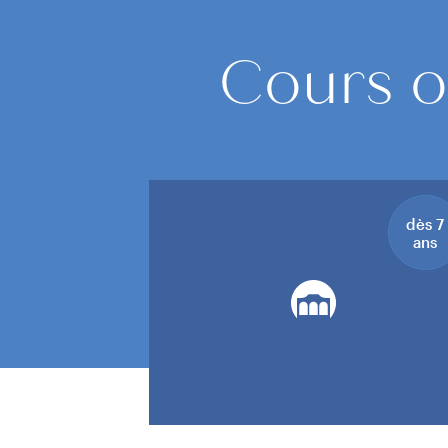
Cours o
dès 7
ans