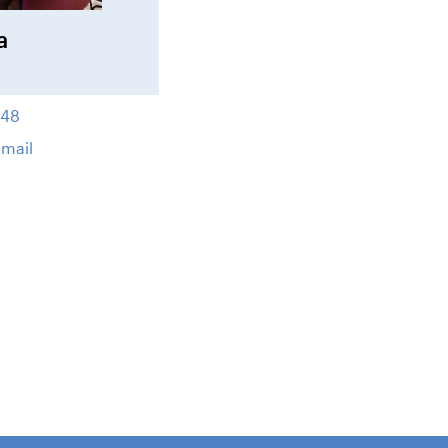
a
 48
 mail