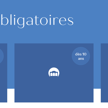
bligatoires
dès 10
ans