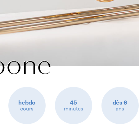
bone
hebdo
45
dès 6
cours
minutes
ans