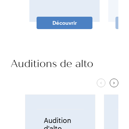
Découvrir
Auditions de alto
Audition
A
d'alto