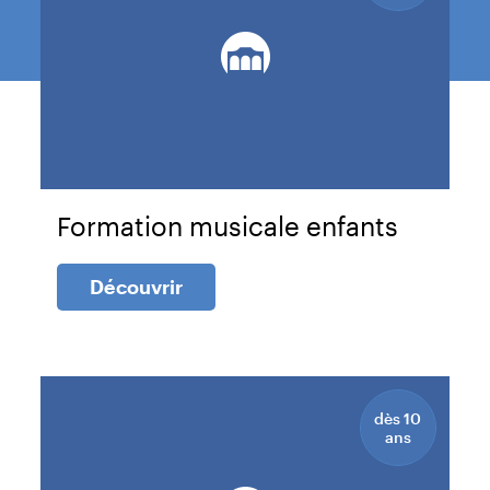
Formation musicale enfants
Découvrir
Meyrin
Rue des Vernes 20
dès 10
1217 Meyrin
ans
Itinéraire