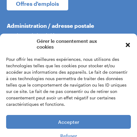
Offres d'emplois
Administration / adresse postale
Boulevard du Théâtre 5
Gérer le consentement aux
1204 Genève
cookies
Pour offrir les meilleures expériences, nous utilisons des
+41 22 319 60 60
technologies telles que les cookies pour stocker et/ou
accéder aux informations des appareils. Le fait de consentir
à ces technologies nous permettra de traiter des données
Écrivez-nous
telles que le comportement de navigation ou les ID uniques
sur ce site. Le fait de ne pas consentir ou de retirer son
consentement peut avoir un effet négatif sur certaines
Accès intranet
caractéristiques et fonctions.
Accepter
Refuser